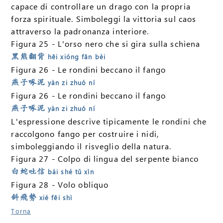
capace di controllare un drago con la propria
forza spirituale. Simboleggi la vittoria sul caos
attraverso la padronanza interiore.
Figura 25 - L'orso nero che si gira sulla schiena
黑熊翻背
hēi xióng fān bèi
Figura 26 - Le rondini beccano il fango
燕子啄泥
yàn zi zhuó ní
Figura 26 - Le rondini beccano il fango
燕子啄泥
yàn zi zhuó ní
L'espressione descrive tipicamente le rondini che
raccolgono fango per costruire i nidi,
simboleggiando il risveglio della natura.
Figura 27 - Colpo di lingua del serpente bianco
白蛇吐信
bái shé tǔ xìn
Figura 28 - Volo obliquo
斜飛勢
xié fēi shì
Torna