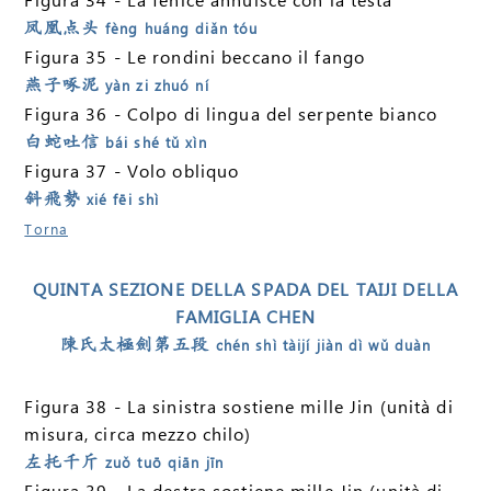
凤凰点头
fèng huáng diǎn tóu
Figura 35 - Le rondini beccano il fango
燕子啄泥
yàn zi zhuó ní
Figura 36 - Colpo di lingua del serpente bianco
白蛇吐信
bái shé tǔ xìn
Figura 37 - Volo obliquo
斜飛勢
xié fēi shì
Torna
QUINTA SEZIONE DELLA SPADA DEL TAIJI DELLA
FAMIGLIA CHEN
陳氏太極劍第五段
chén shì tàijí jiàn dì wǔ duàn
Figura 38 - La sinistra sostiene mille Jin (unità di
misura, circa mezzo chilo)
左托千斤
zuǒ tuō qiān jīn
Figura 39 - La destra sostiene mille Jin (unità di