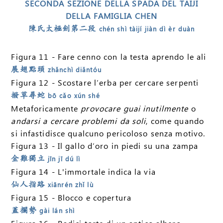
SECONDA SEZIONE DELLA SPADA DEL TAIJI
DELLA FAMIGLIA CHEN
陳氏太極劍第二段
chén shì tàijí jiàn dì èr duàn
Figura 11 - Fare cenno con la testa aprendo le ali
展翅點頭
zhǎnchì diǎntóu
Figura 12 - Scostare l’erba per cercare serpenti
撥草尋蛇
bō cǎo xún shé
Metaforicamente
provocare guai inutilmente
o
andarsi a cercare problemi da soli
, come quando
si infastidisce qualcuno pericoloso senza motivo.
Figura 13 - Il gallo d’oro in piedi su una zampa
金雞獨立
jīn jī dú lì
Figura 14 - L'immortale indica la via
仙人指路
xiānrén zhǐ lù
Figura 15 - Blocco e copertura
蓋攔勢
gài lán shì