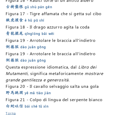
Figura 16 - Radici torte di un antico albero
古樹盤根
gǔ shù pán gēn
Figura 17 - Tigre affamata che si getta sul cibo
餓虎撲食
è hǔ pū shí
Figura 18 - Il drago azzurro agita la coda
青龍擺尾
qīnglóng bǎi wěi
Figura 19 - Arrotolare le braccia all'indietro
倒捲肱
dào juǎn gōng
Figura 19 - Arrotolare le braccia all'indietro
倒捲肱
dào juǎn gōng
Questa espressione idiomatica, dal
Libro dei
Mutamenti
, significa metaforicamente
mostrare
grande gentilezza e generosità
.
Figura 20 - Il cavallo selvaggio salta una gola
野馬跳澗
yě mǎ tiào jiàn
Figura 21 - Colpo di lingua del serpente bianco
白蛇吐信
bái shé tǔ xìn
Torna