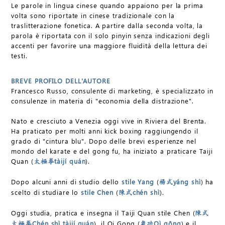
Le parole in lingua cinese quando appaiono per la prima
volta sono riportate in cinese tradizionale con la
traslitterazione fonetica. A partire dalla seconda volta, la
parola è riportata con il solo pinyin senza indicazioni degli
accenti per favorire una maggiore fluidità della lettura dei
testi.
BREVE PROFILO DELL'AUTORE
Francesco Russo, consulente di marketing, è specializzato in
consulenze in materia di "economia della distrazione".
Nato e cresciuto a Venezia oggi vive in Riviera del Brenta.
Ha praticato per molti anni kick boxing raggiungendo il
grado di "cintura blu". Dopo delle brevi esperienze nel
mondo del karate e del gong fu, ha iniziato a praticare Taiji
Quan (
tàijí quán
).
太極拳
Dopo alcuni anni di studio dello
stile Yang
(
yáng shì
) ha
楊式
scelto di studiare lo
stile Chen
(
chén shì
).
陳式
Oggi studia, pratica e insegna il Taiji Quan stile Chen (
陳式
Chén shì tàijí quán
), il Qi Gong (
Qì gōng
) e il
太極拳
氣功