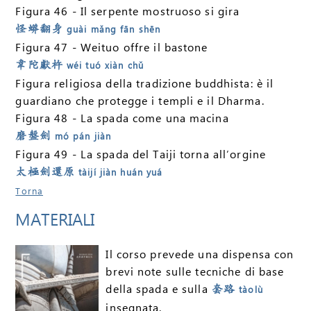
Figura 46 - Il serpente mostruoso si gira
怪蟒翻身
guài mǎng fān shēn
Figura 47 - Weituo offre il bastone
韋陀獻杵
wéi tuó xiàn chǔ
Figura religiosa della tradizione buddhista: è il
guardiano che protegge i templi e il Dharma.
Figura 48 - La spada come una macina
磨盤劍
mó pán jiàn
Figura 49 - La spada del Taiji torna all’orgine
太極劍還原
tàijí jiàn huán yuá
Torna
MATERIALI
Il corso prevede una dispensa con
brevi note sulle tecniche di base
della spada e sulla
套路
tàolù
insegnata.