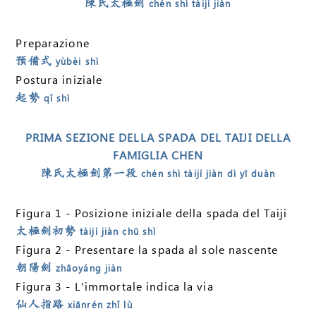
陳氏太極劍
chén shì tàijí jiàn
Preparazione
預備式
yùbèi shì
Postura iniziale
起勢
qǐ shì
PRIMA SEZIONE DELLA SPADA DEL TAIJI DELLA
FAMIGLIA CHEN
陳氏太極劍第一段
chén shì tàijí jiàn dì yī duàn
Figura 1 - Posizione iniziale della spada del Taiji
太極劍初勢
tàijí jiàn chū shì
Figura 2 - Presentare la spada al sole nascente
朝陽劍
zhāoyáng jiàn
Figura 3 - L'immortale indica la via
仙人指路
xiānrén zhǐ lù