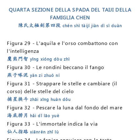
QUARTA SEZIONE DELLA SPADA DEL TAIJI DELLA
FAMIGLIA CHEN
陳氏太極劍第四段
chén shì tàijí jiàn dì sì duàn
Figura 29 - L'aquila e l'orso combattono con
l'intelligenza
鷹熊鬥智
yīng xióng dòu zhì
Figura 30 - Le rondini beccano il fango
燕子啄泥
yàn zi zhuó ní
Figura 31 - Strappare le stelle e cambiare (il
corso) delle stelle del cielo
摘星换斗
zhāi xīng huàn dǒu
Figura 32 - Pescare la luna dal fondo del mare
海底捞月
hǎi dǐ lāo yuè
Figura 33 - L'immortale indica la via
仙人指路
xiānrén zhǐ lù
Figura 34 - La fenice annuisce con la testa