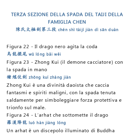
TERZA SEZIONE DELLA SPADA DEL TAIJI DELLA
FAMIGLIA CHEN
陳氏太極劍第三段
chén shì tàijí jiàn dì sān duàn
Figura 22 - Il drago nero agita la coda
烏龍擺尾
wū lóng bǎi wěi
Figura 23 - Zhong Kui (il demone cacciatore) con
la spada in mano
鐘馗仗劍
zhōng kuí zhàng jiàn
Zhong Kui è una divinità daoista che caccia
fantasmi e spiriti maligni, con la spada tenuta
saldamente per simboleggiare forza protettiva e
trionfo sul male.
Figura 24 - L’arhat che sottomette il drago
羅漢降龍
luó hàn jiàng lóng
Un arhat è un discepolo illuminato di Buddha