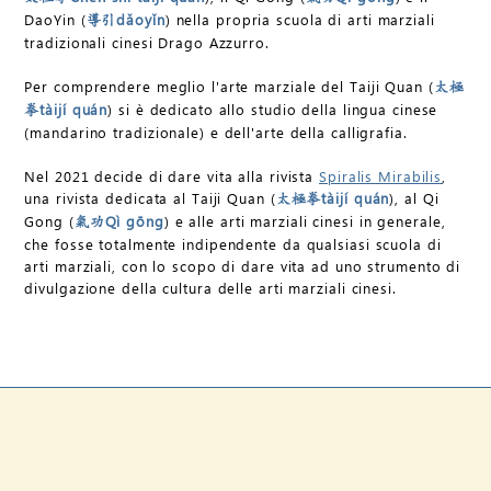
DaoYin (
dǎoyǐn
) nella propria scuola di arti marziali
導引
tradizionali cinesi Drago Azzurro.
Per comprendere meglio l'arte marziale del Taiji Quan (
太極
tàijí quán
) si è dedicato allo studio della lingua cinese
拳
(mandarino tradizionale) e dell'arte della calligrafia.
Nel 2021 decide di dare vita alla rivista
Spiralis Mirabilis
,
una rivista dedicata al Taiji Quan (
tàijí quán
), al Qi
太極拳
Gong (
Qì gōng
) e alle arti marziali cinesi in generale,
氣功
che fosse totalmente indipendente da qualsiasi scuola di
arti marziali, con lo scopo di dare vita ad uno strumento di
divulgazione della cultura delle arti marziali cinesi.