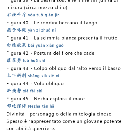
misura (circa mezzo chilo)
右托千斤
yòu tuō qiān jīn
Figura 40 - Le rondini beccano il fango
燕子啄泥
yàn zi zhuó ní
Figura 41 - La scimmia bianca presenta il frutto
白猿献果
bái yuán xiàn guǒ
Figura 42 - Postura del fiore che cade
落花势
luò huā shì
Figura 43 - Colpo obliquo dall'alto verso il basso
上下斜刺
shàng xià xié cì
Figura 44 - Volo obliquo
斜飛勢
xié fēi shì
Figura 45 - Nezha esplora il mare
哪吒探海
Nezha tàn hǎi
Divinità - personaggio della mitologia cinese.
Spesso è rappresentato come un giovane potente
con abilità guerriere.