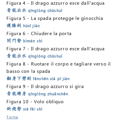
Figura 4 - Il drago azzurro esce dall'acqua
青龍出水
qīnglóng chūshuǐ
Figura 5 - La spada protegge le ginocchia
護膝劍
hùxī jiàn
Figura 6 - Chiudere la porta
閉門勢
bìmén shì
Figura 7 - Il drago azzurro esce dall'acqua
青龍出水
qīnglóng chūshuǐ
Figura 8 - Ruotare il corpo e tagliare verso il
basso con la spada
翻身下劈劍
fānshēn xià pī jiàn
Figura 9 - Il drago azzurro si gira
青龍轉身
qīnglóng zhuǎnshēn
Figura 10 - Volo obliquo
斜飛勢
xié fēi shì
Torna