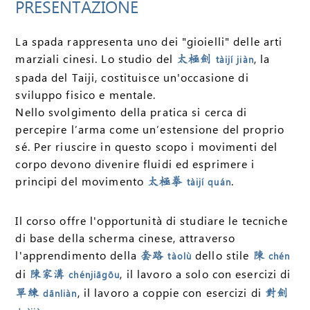
PRESENTAZIONE
La spada rappresenta uno dei "gioielli" delle arti
marziali cinesi. Lo studio del
, la
太極劍
tàijí jiàn
spada del Taiji, costituisce un'occasione di
sviluppo fisico e mentale.
Nello svolgimento della pratica si cerca di
percepire l’arma come un’estensione del proprio
sé. Per riuscire in questo scopo i movimenti del
corpo devono divenire fluidi ed esprimere i
principi del movimento
.
太極拳
tàijí quán
Il corso offre l'opportunità di studiare le tecniche
di base della scherma cinese, attraverso
l'apprendimento della
dello stile
套路
tàolù
陳
chén
di
, il lavoro a solo con esercizi di
陳家溝
chénjiāgōu
, il lavoro a coppie con esercizi di
單練
dānliàn
對劍