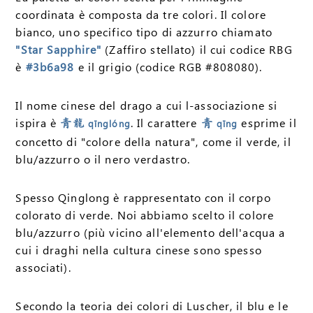
coordinata è composta da tre colori. Il colore
bianco, uno specifico tipo di azzurro chiamato
"Star Sapphire"
(Zaffiro stellato) il cui codice RBG
è
#3b6a98
e il grigio (codice RGB #808080).
Il nome cinese del drago a cui l-associazione si
ispira è
. Il carattere
esprime il
青龍
qīnglóng
青
qīng
concetto di "colore della natura", come il verde, il
blu/azzurro o il nero verdastro.
Spesso Qinglong è rappresentato con il corpo
colorato di verde. Noi abbiamo scelto il colore
blu/azzurro (più vicino all'elemento dell'acqua a
cui i draghi nella cultura cinese sono spesso
associati).
Secondo la teoria dei colori di Luscher, il blu e le