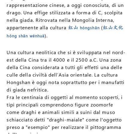
rappresentazione cinese, a oggi conosciuta, di un
drago. Una effige stilizzata a forma di C, scolpita
nella giada. Ritrovata nella Mongolia Interna,
appartenente alla cultura
(
红山
hóngshān
红山文化
).
hóng shān wénhuà
Una cultura neolitica che si è sviluppata nel nord-
est della Cina tra il 4000 e il 2500 a.C. Una zona
della Cina considerata a tutti gli effetti una delle
culle della civiltà dell’Asia orientale. La cultura
Hongshan è oggi nota soprattutto per i manufatti
di giada nefritica.
Fra le centinaia di oggetti al momento scoperti, i
tipi principali comprendono figure zoomorfe
come draghi e animali simili a suini dal muso
schiacciato detti "draghi-maiale" come l'oggetto
preso a "esempio" per realizzare il pittogramma