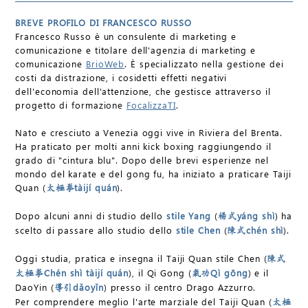
BREVE PROFILO DI FRANCESCO RUSSO
Francesco Russo è un consulente di marketing e
comunicazione e titolare dell'agenzia di marketing e
comunicazione
BrioWeb
. È specializzato nella gestione dei
costi da distrazione, i cosidetti effetti negativi
dell'economia dell'attenzione, che gestisce attraverso il
progetto di formazione
FocalizzaTI
.
Nato e cresciuto a Venezia oggi vive in Riviera del Brenta.
Ha praticato per molti anni kick boxing raggiungendo il
grado di "cintura blu". Dopo delle brevi esperienze nel
mondo del karate e del gong fu, ha iniziato a praticare Taiji
Quan (
tàijí quán
).
太極拳
Dopo alcuni anni di studio dello
stile Yang
(
yáng shì
) ha
楊式
scelto di passare allo studio dello
stile Chen
(
chén shì
).
陳式
Oggi studia, pratica e insegna il Taiji Quan stile Chen (
陳式
Chén shì tàijí quán
), il Qi Gong (
Qì gōng
) e il
太極拳
氣功
DaoYin (
dǎoyǐn
) presso il centro Drago Azzurro.
導引
Per comprendere meglio l'arte marziale del Taiji Quan (
太極